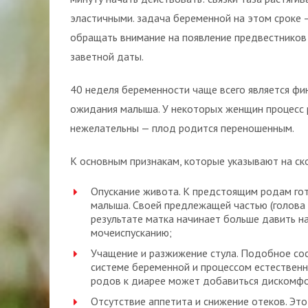
эластичными. задача беременной на этом сроке 
обращать внимание на появление предвестников
заветной даты.
40 неделя беременности чаще всего является фи
ожидания малыша. У некоторых женщин процесс 
нежелательны — плод родится переношенным.
К основным признакам, которые указывают на ско
Опускание живота. К предстоящим родам гот
малыша. Своей предлежащей частью (голова и
результате матка начинает больше давить на
мочеиспусканию;
Учащение и разжижение стула. Подобное со
системе беременной и процессом естественно
родов к диарее может добавиться дискомфор
Отсутствие аппетита и снижение отеков. Эт