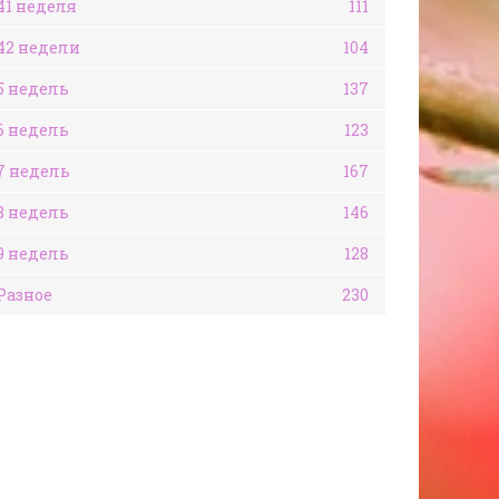
41 неделя
111
42 недели
104
5 недель
137
6 недель
123
7 недель
167
8 недель
146
9 недель
128
Разное
230