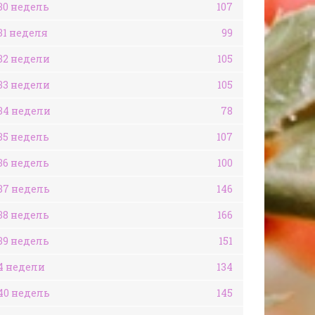
30 недель
107
31 неделя
99
32 недели
105
33 недели
105
34 недели
78
35 недель
107
36 недель
100
37 недель
146
38 недель
166
39 недель
151
4 недели
134
40 недель
145