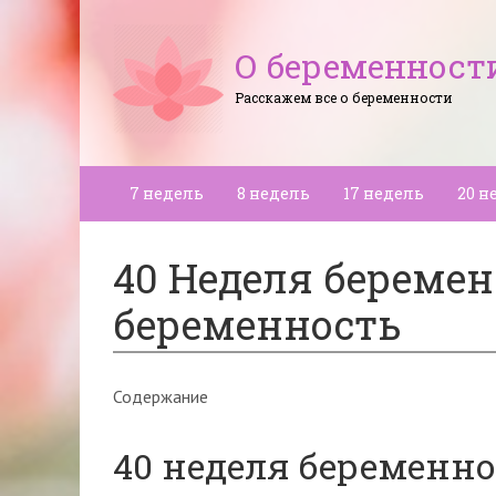
О беременност
Расскажем все о беременности
7 недель
8 недель
17 недель
20 н
40 Неделя береме
беременность
Содержание
40 неделя беременн