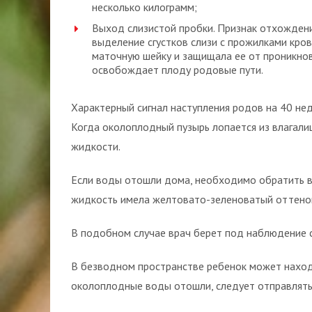
несколько килограмм;
Выход слизистой пробки. Признак отхожден
выделение сгустков слизи с прожилками кро
маточную шейку и защищала ее от проникно
освобождает плоду родовые пути.
Характерный сигнал наступления родов на 40 н
Когда околоплодный пузырь лопается из влагал
жидкости.
Если воды отошли дома, необходимо обратить вн
жидкость имела желтовато-зеленоватый оттенок,
В подобном случае врач берет под наблюдение 
В безводном пространстве ребенок может находи
околоплодные воды отошли, следует отправлятьс