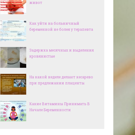
живот
Как уйти на больничный
беременной не болея у терапевта
Задержка месячных и выделения
кровянистые
На какой неделе делают кесарево
при предлежании плаценты
Какие Витамины Принимать В
Начале Беременности