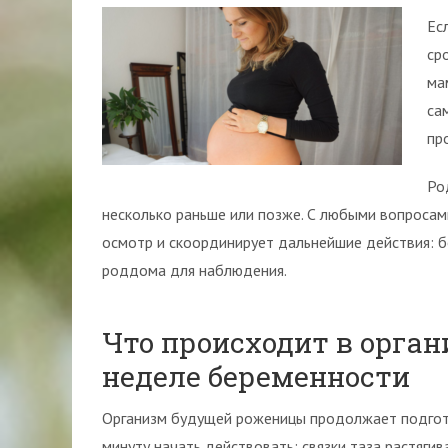
Ес
ср
ма
са
пр
Ро
несколько раньше или позже. С любыми вопросам
осмотр и скоординирует дальнейшие действия: б
роддома для наблюдения.
Что происходит в орган
неделе беременности
Организм будущей роженицы продолжает подгот
минуту начать действовать: связки таза растяги