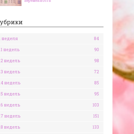
Беременность
убрики
1 неделя
84
11 недель
90
12 недель
98
13 недель
72
14 недель
85
15 недель
95
16 недель
103
17 недель
151
18 недель
133