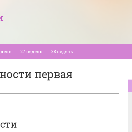
и
едель
27 недель
38 недель
нности первая
ости