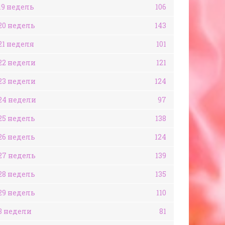
19 недель
106
20 недель
143
21 неделя
101
22 недели
121
23 недели
124
24 недели
97
25 недель
138
26 недель
124
27 недель
139
28 недель
135
29 недель
110
3 недели
81