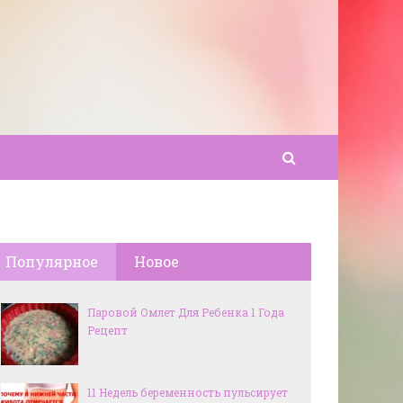
Популярное
Новое
Паровой Омлет Для Ребенка 1 Года
Рецепт
11 Недель беременность пульсирует