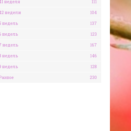
41 неделя
111
42 недели
104
5 недель
137
6 недель
123
7 недель
167
8 недель
146
9 недель
128
Разное
230