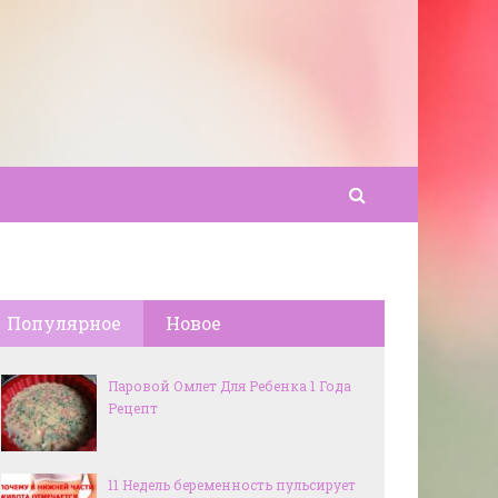
Популярное
Новое
Паровой Омлет Для Ребенка 1 Года
Рецепт
11 Недель беременность пульсирует