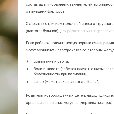
состав адаптированных заменителей, их жирност
от внешних факторов.
Основным отличием молочной смеси от грудного 
(лактоглобулинов), для расщепления и переварив
Если ребенок получит новую порцию смеси раньш
могут возникнуть расстройства со стороны желу
срыгивание и рвота;
боли в животе (ребенок плачет, отказываетс
болезненность при пальпации);
запор (может сохраняться до 3 дней).
Родители новорожденных детей, находящихся на
организации питания могут придерживаться графи