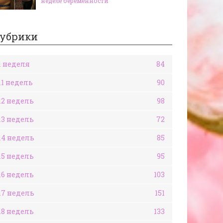
неделе беременности
убрики
1 неделя
84
11 недель
90
12 недель
98
13 недель
72
14 недель
85
15 недель
95
16 недель
103
17 недель
151
18 недель
133