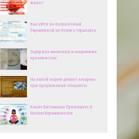
живот
Как уйти на больничный
беременной не болея у терапевта
Задержка месячных и выделения
кровянистые
На какой неделе делают кесарево
при предлежании плаценты
Какие Витамины Принимать В
Начале Беременности