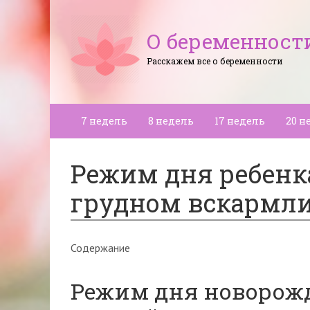
О беременност
Расскажем все о беременности
7 недель
8 недель
17 недель
20 н
Режим дня ребенка
грудном вскармл
Содержание
Режим дня новорожд