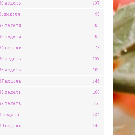
30 недель
107
31 неделя
99
32 недели
105
33 недели
105
34 недели
78
35 недель
107
36 недель
100
37 недель
146
38 недель
166
39 недель
151
4 недели
134
40 недель
145