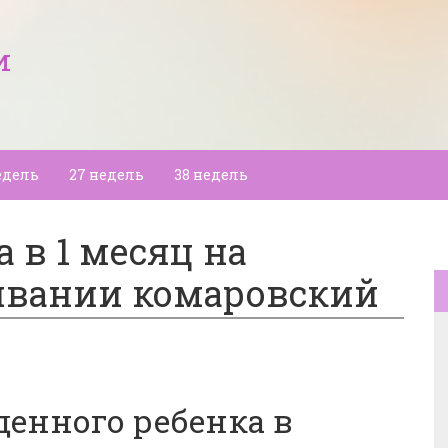
и
едель
27 недель
38 недель
 в 1 месяц на
ивании комаровский
енного ребенка в