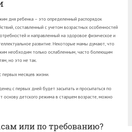
и
жим дня ребенка – это определенный распорядок
йствий, составленный с учетом возрастных особенностей
потребностей и направленный на здоровое физическое и
теллектуальное развитие. Некоторые мамы думают, что
жим необходим только ослабленным, часто болеющим
ям, но это не так.
 первых месяцев жизни.
енец с первых дней будет засыпать и просыпаться по
ят основу детского режима в старшем возрасте, можно
асам или по требованию?