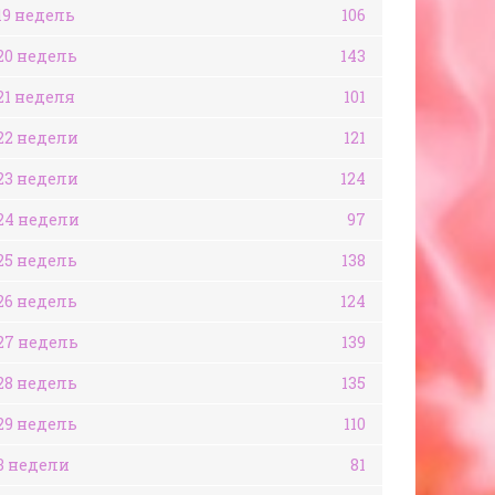
19 недель
106
20 недель
143
21 неделя
101
22 недели
121
23 недели
124
24 недели
97
25 недель
138
26 недель
124
27 недель
139
28 недель
135
29 недель
110
3 недели
81