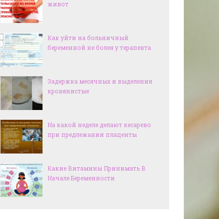
живот
Как уйти на больничный
беременной не болея у терапевта
Задержка месячных и выделения
кровянистые
На какой неделе делают кесарево
при предлежании плаценты
Какие Витамины Принимать В
Начале Беременности