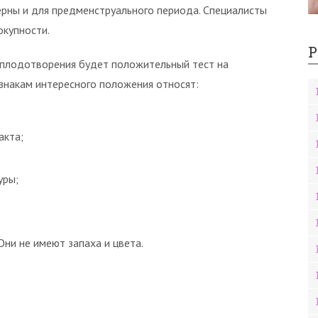
ерны и для предменструального периода. Специалисты
окупности.
Р
плодотворения будет положительный тест на
изнакам интересного положения относят:
акта;
уры;
ни не имеют запаха и цвета.