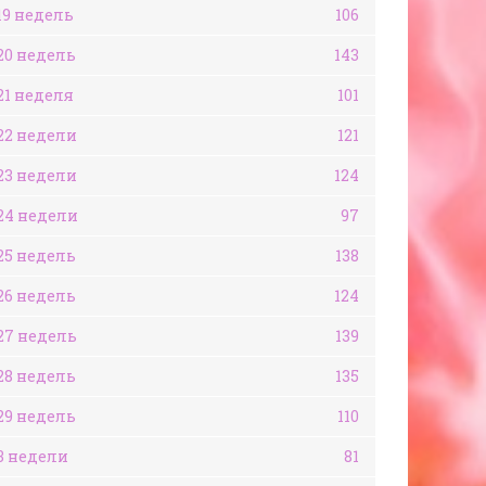
19 недель
106
20 недель
143
21 неделя
101
22 недели
121
23 недели
124
24 недели
97
25 недель
138
26 недель
124
27 недель
139
28 недель
135
29 недель
110
3 недели
81