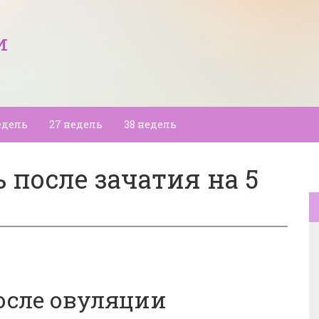
и
едель
27 недель
38 недель
после зачатия на 5
осле овуляции