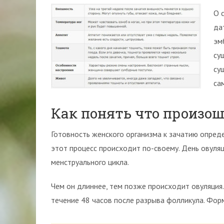
О 
да
эм
су
су
са
Как понять что произош
Готовность женского организма к зачатию опре
этот процесс происходит по-своему. День овуля
менструального цикла.
Чем он длиннее, тем позже происходит овуляция
течение 48 часов после разрыва фолликула. Фор