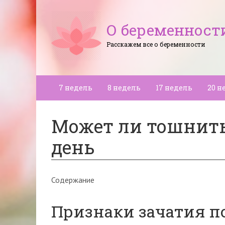
О беременност
Расскажем все о беременности
7 недель
8 недель
17 недель
20 н
Может ли тошнить 
день
Содержание
Признаки зачатия п