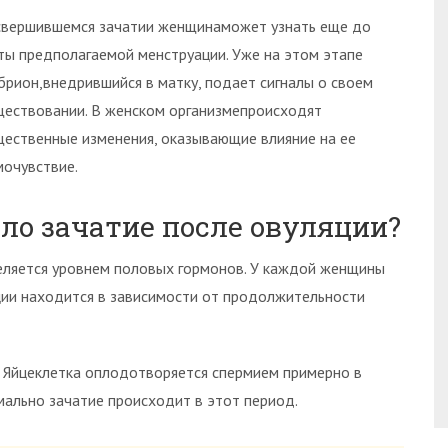
свершившемся зачатии женщинаможет узнать еще до
ты предполагаемой менструации. Уже на этом этапе
брион,внедрившийся в матку, подает сигналы о своем
ществовании. В женском организмепроисходят
щественные изменения, оказывающие влияние на ее
мочувствие.
ло зачатие после овуляции?
деляется уровнем половых гормонов. У каждой женщины
ции находится в зависимости от продолжительности
. Яйцеклетка оплодотворяется спермием примерно в
мально зачатие происходит в этот период.