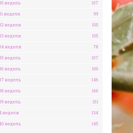
30 недель
107
31 неделя
99
32 недели
105
33 недели
105
34 недели
78
35 недель
107
36 недель
100
37 недель
146
38 недель
166
39 недель
151
4 недели
134
40 недель
145