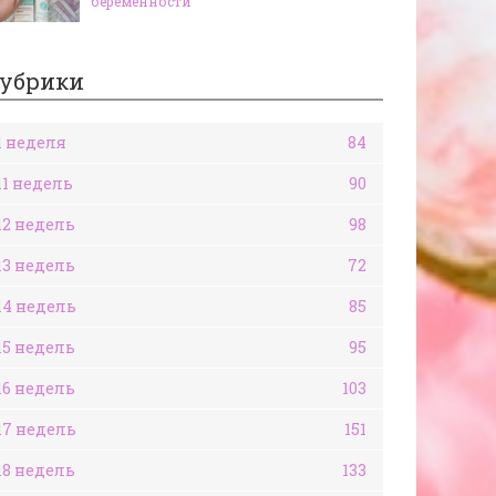
беременности
убрики
1 неделя
84
11 недель
90
12 недель
98
13 недель
72
14 недель
85
15 недель
95
16 недель
103
17 недель
151
18 недель
133