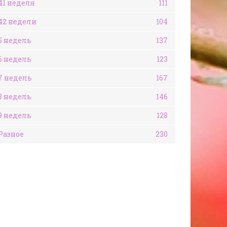
41 неделя
111
42 недели
104
5 недель
137
6 недель
123
7 недель
167
8 недель
146
9 недель
128
Разное
230