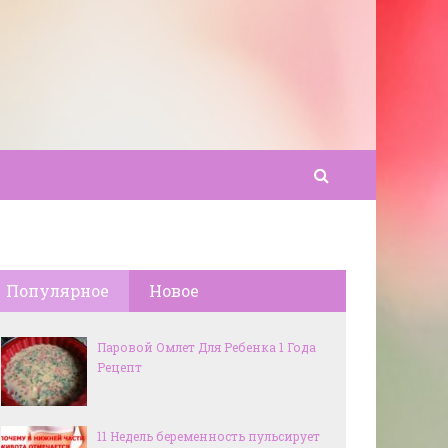
Популярное
Новое
Паровой Омлет Для Ребенка 1 Года
Рецепт
11 Недель беременность пульсирует